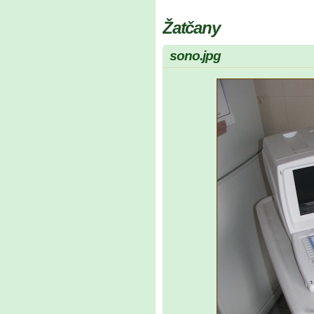
Žatčany
sono.jpg