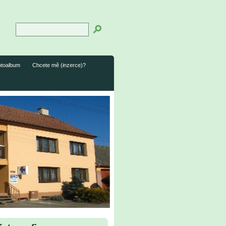
otoalbum
Chcete mě (inzerce)?