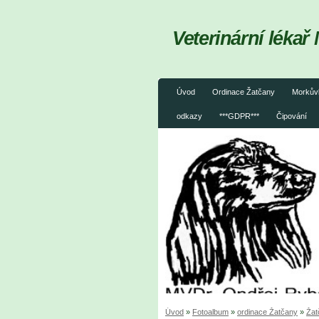
Veterinární léka
Úvod
Ordinace Žatčany
Morkův
odkazy
***GDPR***
Čipování
Úvod
»
Fotoalbum
»
ordinace Žatčany
»
Žat