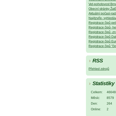
Vet-pohotovost Br
Obecní stránky Žat
Aktuální počasí-rad
Najitzviře- vyhledá
Registrace čipů p
Registrace čipů- h
Registrace čipů -z
Registrace čipů D
Registrace čipů Eu
Registrace čipů "č
RSS
Přehled zdrojů
Statistiky
Celkem:
46648
Měsíc:
8579
Den:
264
Online:
2