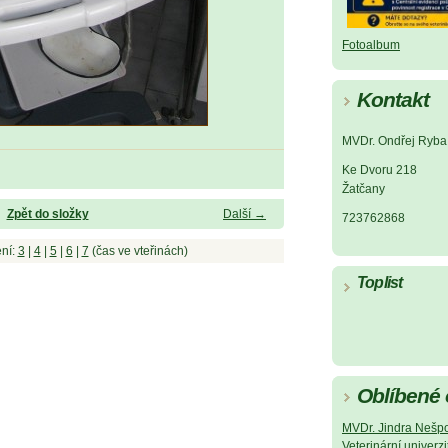
Fotoalbum
Kontakt
MVDr. Ondřej Ryba
Ke Dvoru 218
Žatčany
Zpět do složky
Další →
723762868
ní:
3
|
4
|
5
|
6
|
7
(čas ve vteřinách)
Toplist
Oblíbené
MVDr. Jindra Nešp
Veterinární univerzi