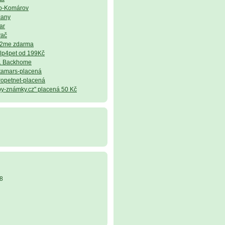
no-Komárov
čany
ar
vač
et2me zdarma
elp4pet od 199Kč
n. Backhome
atamars-placená
ropetnet-placená
ipy-známky.cz" placená 50 Kč
8