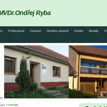
ř MVDr.Ondřej Ryba
ky
Prodej granulí
Vybavení
Návštěvy pacientů
Kontakt
Aktuality
F
čany
»
sono.jpg