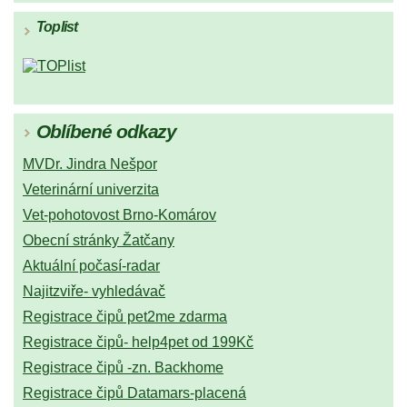
Toplist
Oblíbené odkazy
MVDr. Jindra Nešpor
Veterinární univerzita
Vet-pohotovost Brno-Komárov
Obecní stránky Žatčany
Aktuální počasí-radar
Najitzviře- vyhledávač
Registrace čipů pet2me zdarma
Registrace čipů- help4pet od 199Kč
Registrace čipů -zn. Backhome
Registrace čipů Datamars-placená