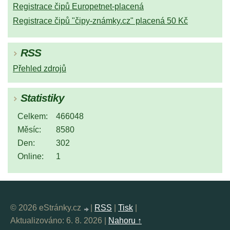
Registrace čipů Europetnet-placená
Registrace čipů "čipy-známky.cz" placená 50 Kč
RSS
Přehled zdrojů
Statistiky
Celkem:
466048
Měsíc:
8580
Den:
302
Online:
1
© 2026 eStránky.cz
|
RSS
|
Tisk
|
Aktualizováno: 6. 8. 2026
|
Nahoru ↑