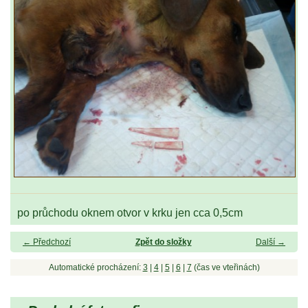
po průchodu oknem otvor v krku jen cca 0,5cm
← Předchozí
Zpět do složky
Další →
Automatické procházení:
3
|
4
|
5
|
6
|
7
(čas ve vteřinách)