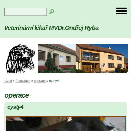
Veterinární lékař MVDr.Ondřej Ryba
Úvod
»
Fotoalbum
»
operace
»
cysty4
operace
cysty4