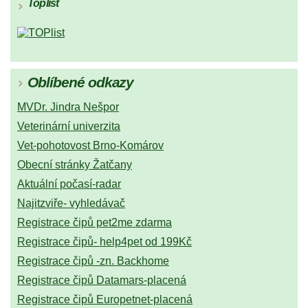
Toplist
Oblíbené odkazy
MVDr. Jindra Nešpor
Veterinární univerzita
Vet-pohotovost Brno-Komárov
Obecní stránky Žatčany
Aktuální počasí-radar
Najitzviře- vyhledávač
Registrace čipů pet2me zdarma
Registrace čipů- help4pet od 199Kč
Registrace čipů -zn. Backhome
Registrace čipů Datamars-placená
Registrace čipů Europetnet-placená